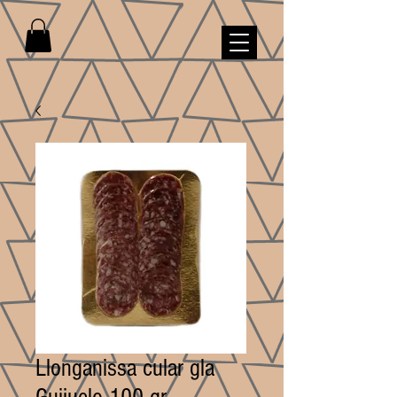
Llonganissa cular gla