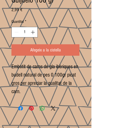
Guijuelo 100 gr
Price
2,99 €
Quantitat
*
Afegeix a la cistella
Embotit de carns de gla ibèriques en
budell natural de pes 0.100gr picat
gros per apreciar la qualitat de la
carn.