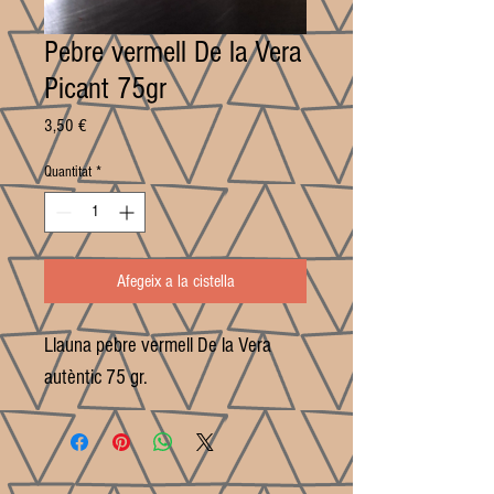
Pebre vermell De la Vera
Picant 75gr
Price
3,50 €
Quantitat
*
Afegeix a la cistella
Llauna pebre vermell De la Vera 
autèntic 75 gr.