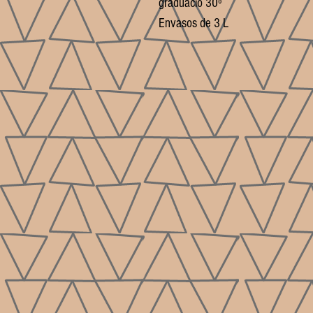
graduació 30º
Envasos de 3 L