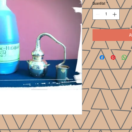
Quantitat
*
A