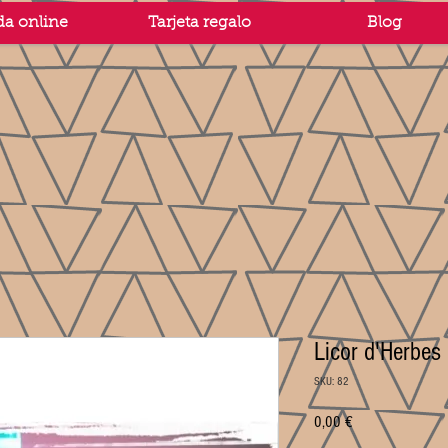
da online
Tarjeta regalo
Blog
Licor d'Herbes
SKU: 82
Price
0,00 €