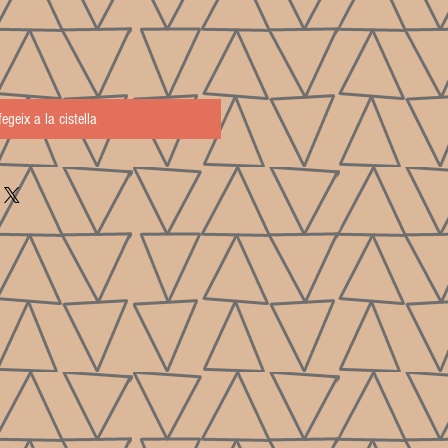
fegeix a la cistella