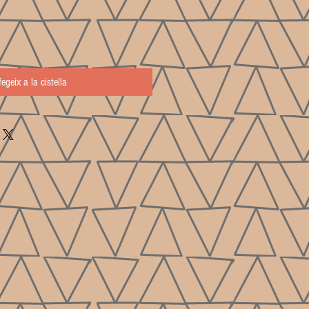
fegeix a la cistella