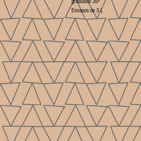
graduació 30º
Envasos de 3 L