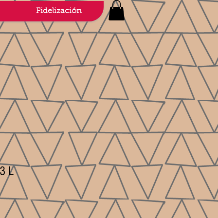
Fidelización
 3 L
rta