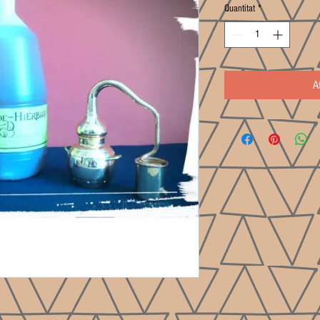
Quantitat
*
A