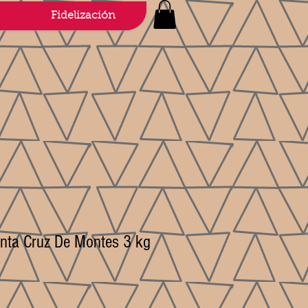
Fidelización
nta Cruz De Montes 3 kg