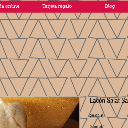
da online
Tarjeta regalo
Blog
Lacón Salat Sa
Price
29,99 €
Quantitat
*