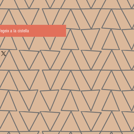
fegeix a la cistella