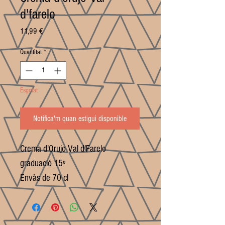
d'farelo
Price
11,99 €
Quantitat
*
Esgotat
Notifica'm quan estigui disponible
Crema d'Orujo Val d'Farelo
graduació 15º
Envàs de 70 cl