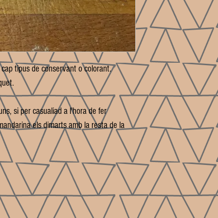
 cap tipus de conservant o colorant.
quet.
ns, si per casualiad a l'hora de fer
andarina els dimarts amb la resta de la