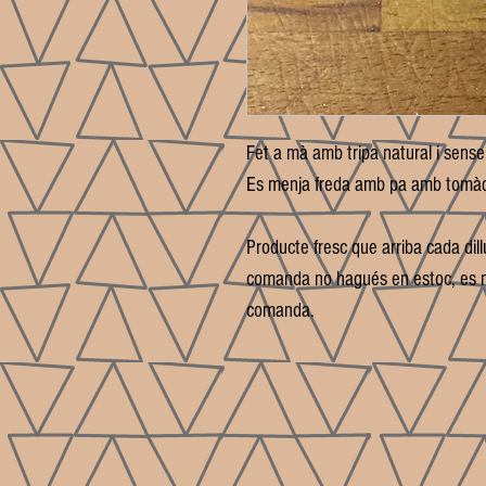
Fet a mà amb tripa natural i sense
Es menja freda amb pa amb tomà
Producte fresc que arriba cada dillu
comanda no hagués en estoc, es m
comanda.