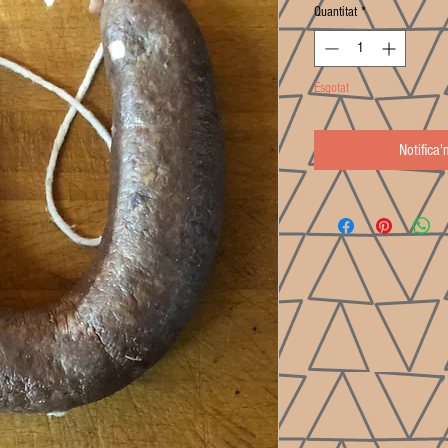
Quantitat
*
Esgotat
Notifica'