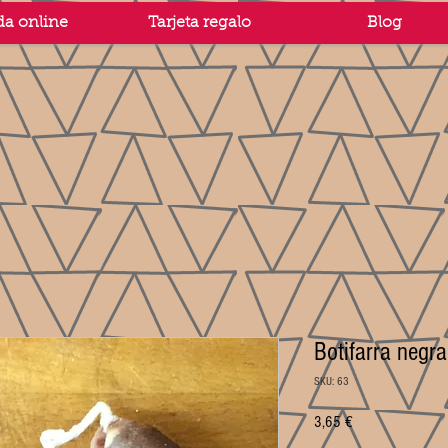
da online
Tarjeta regalo
Blog
Botifarra negr
SKU: 63
Price
3,65 €