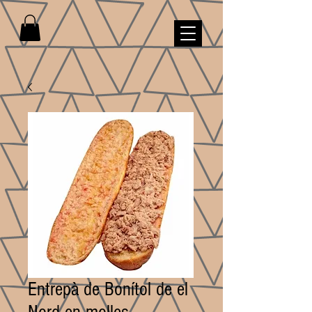
Entrepà de Bonítol de el