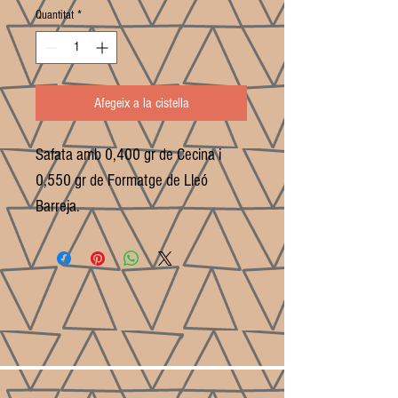
Quantitat
*
Afegeix a la cistella
Safata amb 0,400 gr de Cecina i
0,550 gr de Formatge de Lleó
Barreja.