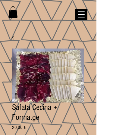
Safata Cecina +
Formatge
Price
20,00 €