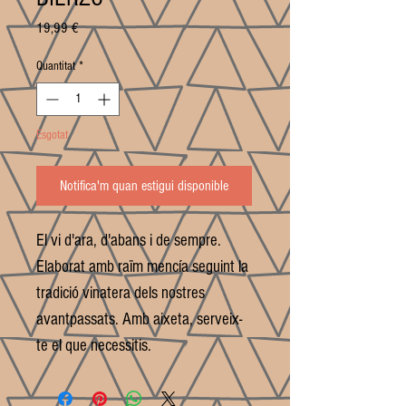
Price
19,99 €
Quantitat
*
Esgotat
Notifica'm quan estigui disponible
El vi d'ara, d'abans i de sempre.
Elaborat amb raïm mencía seguint la
tradició vinatera dels nostres
avantpassats. Amb aixeta, serveix-
te el que necessitis.